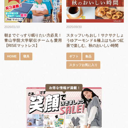
2026/01/10
2025/09/30
朝までぐっすり眠りたい方必見！
スタッフいちおし！サクサクしょ
青山学院大学駅伝チームも愛用
うゆアーモンド＆極上はちみつ紅
【RISEマットレス】
茶で楽しむ、秋のおいしい時間
HOME
寝具
ギフト
食品
スタッフお気に入り