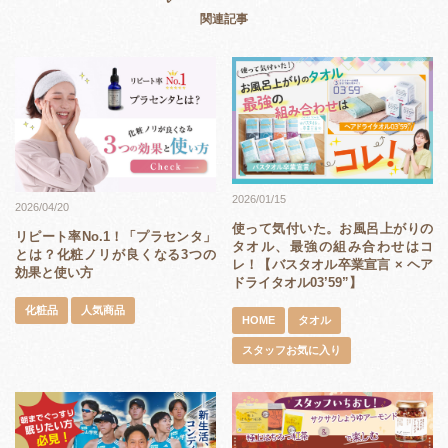
関連記事
2026/01/15
2026/04/20
使って気付いた。お風呂上がりの
リピート率No.1！「プラセンタ」
タオル、最強の組み合わせはコ
とは？化粧ノリが良くなる3つの
レ！【バスタオル卒業宣言 × ヘア
効果と使い方
ドライタオル03’59”】
化粧品
人気商品
HOME
タオル
スタッフお気に入り