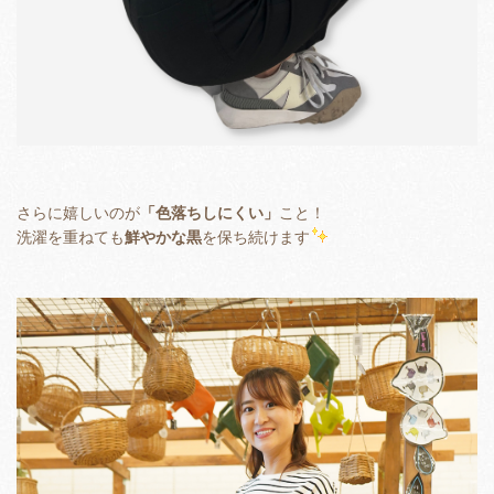
さらに嬉しいのが
「色落ちしにくい」
こと！
洗濯を重ねても
鮮やかな黒
を保ち続けます