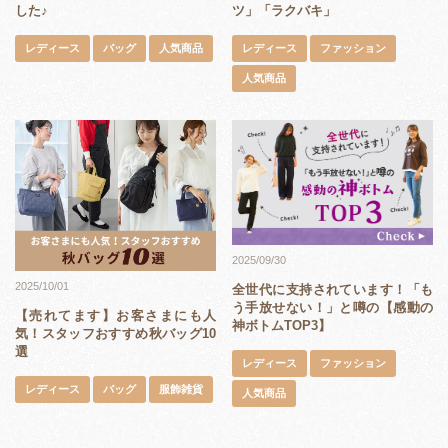
ツ」「ラクバキ」
した♪
レディース
ファッション
レディース
バッグ
人気商品
人気商品
2025/09/30
2025/10/01
全世代に支持されています！「も
う手放せない！」と噂の【感動の
【売れてます】お客さまにも人
神ボトムTOP3】
気！スタッフおすすめ秋バッグ10
選
レディース
ファッション
レディース
バッグ
服飾雑貨
人気商品