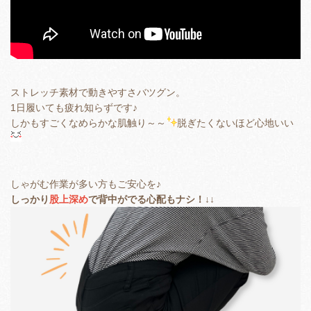
ストレッチ素材で動きやすさバツグン。
1日履いても疲れ知らずです♪
しかもすごくなめらかな肌触り～～
脱ぎたくないほど心地いい
しゃがむ作業が多い方もご安心を♪
しっかり
股上深め
で背中がでる心配もナシ！↓↓