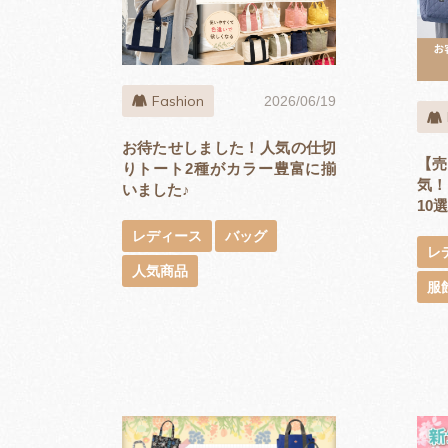
Fashion
2026/06/19
お待たせしました！人気の仕切
【売
りトート2種がカラー豊富に揃
気！
いました♪
10選
レディース
バッグ
レ
人気商品
服