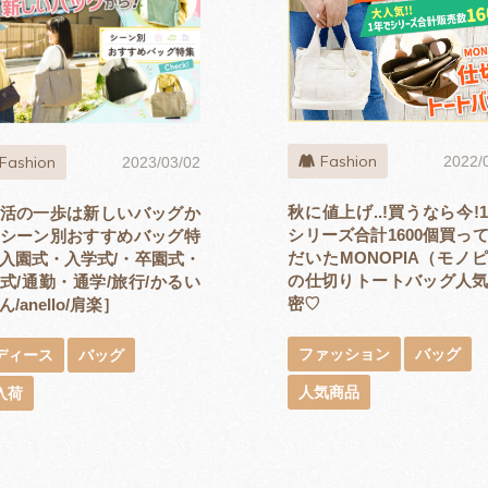
Fashion
2022/
Fashion
2023/03/02
秋に値上げ..!買うなら今!
活の一歩は新しいバッグか
シリーズ合計1600個買っ
シーン別おすすめバッグ特
だいたMONOPIA（モノ
入園式・入学式/・卒園式・
の仕切りトートバッグ人
式/通勤・通学/旅行/かるい
密♡
/anello/肩楽］
ファッション
バッグ
ディース
バッグ
人気商品
入荷