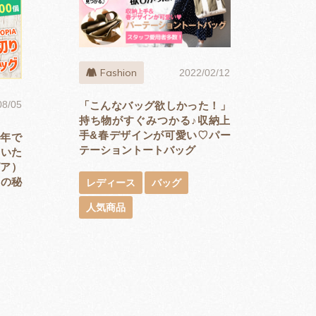
Fashion
2022/02/12
08/05
「こんなバッグ欲しかった！」
持ち物がすぐみつかる♪収納上
手&春デザインが可愛い♡パー
1年で
テーショントートバッグ
ていた
ピア）
気の秘
レディース
バッグ
人気商品