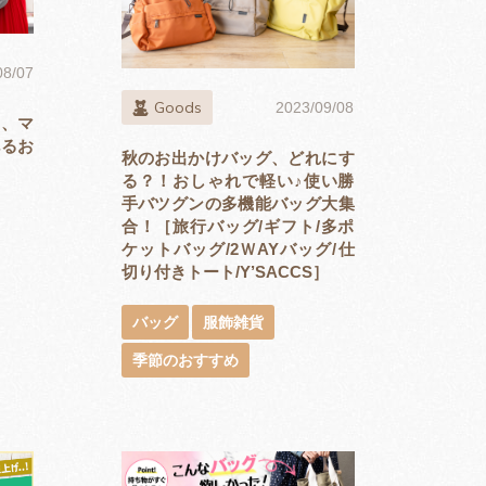
08/07
Goods
2023/09/08
も、マ
べるお
秋のお出かけバッグ、どれにす
る？！おしゃれで軽い♪使い勝
手バツグンの多機能バッグ大集
合！［旅行バッグ/ギフト/多ポ
ケットバッグ/2ＷAYバッグ/仕
切り付きトート/Y’SACCS］
バッグ
服飾雑貨
季節のおすすめ