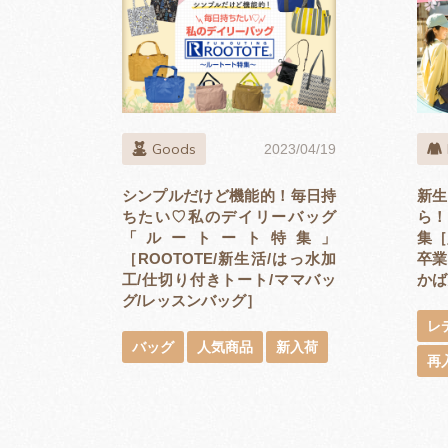
Goods
2023/04/19
シンプルだけど機能的！毎日持
新生
ちたい♡私のデイリーバッグ
ら！
「ルートート特集」
集［
［ROOTOTE/新生活/はっ水加
卒業
工/仕切り付きトート/ママバッ
かばん
グ/レッスンバッグ］
レ
バッグ
人気商品
新入荷
再