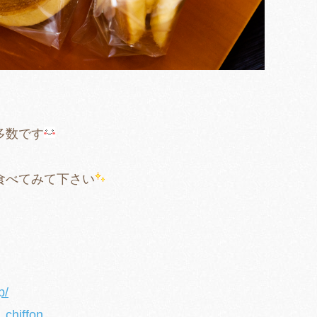
。
多数です
。
食べてみて下さい
p/
_chiffon