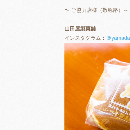
〜 ご協力店様（敬称路）～
山田屋製菓舖
インスタグラム：
＠yamaday