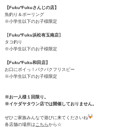
【Fuku*Fukuさんじの店】
魚釣り＆ボーリング
※小学生以下のお子様限定
【
Fuku*Fuku浜松有玉南店
】
タコ釣り
※小学生以下のお子様限定
【Fuku*Fuku和田店】
お口にポイっ！パクパクフリスビー
※小学生以下のお子様限定
※お一人様１回限り。
※イケダヤタウン店では開催しておりません。
ぜひご家族みんなで遊びに来てくださいね
各店舗の場所は
こちら
から☆