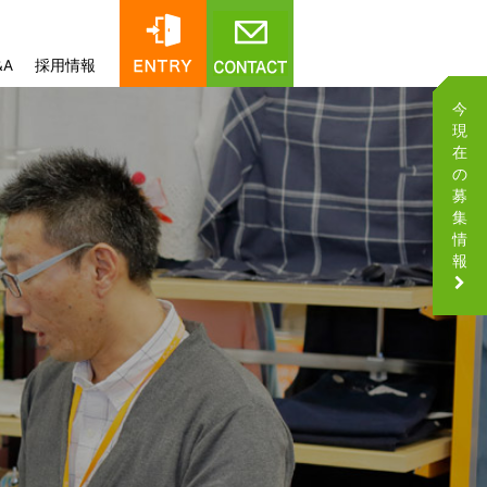
&A
採用情報
今
現
在
の
募
集
情
報