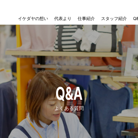
イケダヤの想い
代表より
仕事紹介
スタッフ紹介
Q
Q&A
よくある質問