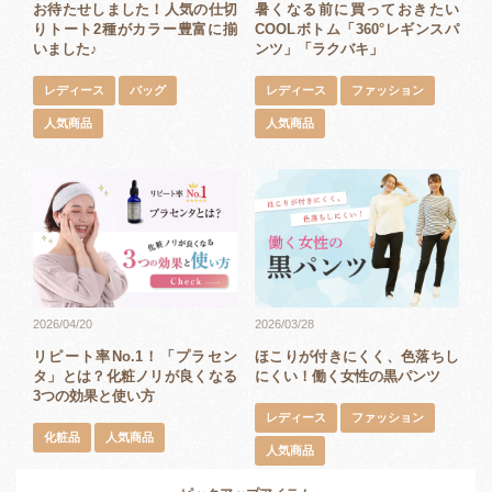
暑くなる前に買っておきたい
お待たせしました！人気の仕切
COOLボトム「360°レギンスパ
りトート2種がカラー豊富に揃
ンツ」「ラクバキ」
いました♪
レディース
ファッション
レディース
バッグ
人気商品
人気商品
2026/04/20
2026/03/28
リピート率No.1！「プラセン
ほこりが付きにくく、色落ちし
タ」とは？化粧ノリが良くなる
にくい！働く女性の黒パンツ
3つの効果と使い方
レディース
ファッション
化粧品
人気商品
人気商品